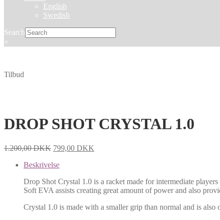
English
Swedish
Search
×
Tilbud
DROP SHOT CRYSTAL 1.0
1.200,00
DKK
799,00
DKK
Beskrivelse
Drop Shot Crystal 1.0 is a racket made for intermediate players 
Soft EVA assists creating great amount of power and also provid
Crystal 1.0 is made with a smaller grip than normal and is also