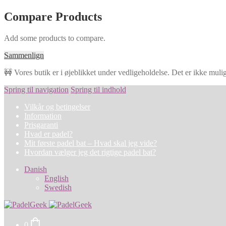
Compare Products
Add some products to compare.
Sammenlign
🚧 Vores butik er i øjeblikket under vedligeholdelse. Det er ikke muligt
Spring til navigation
Spring til indhold
Vilkår og betingelser
Information
Prisgaranti
Hvad er padel?
Mit første padel bat – Hvad skal jeg vide?
Hvordan vælger jeg det rigtige padel bat?
Danish
English
Swedish
0