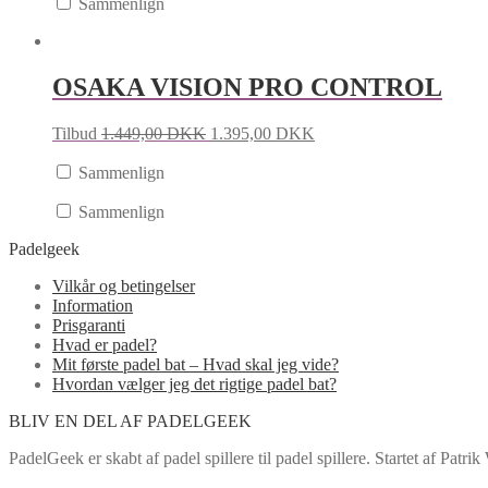
Sammenlign
OSAKA VISION PRO CONTROL
Tilbud
1.449,00
DKK
1.395,00
DKK
Sammenlign
Sammenlign
Padelgeek
Vilkår og betingelser
Information
Prisgaranti
Hvad er padel?
Mit første padel bat – Hvad skal jeg vide?
Hvordan vælger jeg det rigtige padel bat?
BLIV EN DEL AF PADELGEEK
PadelGeek er skabt af padel spillere til padel spillere. Startet af Pat