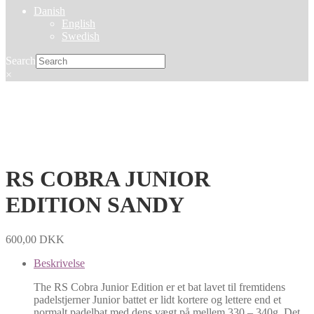
Danish
English
Swedish
Search
×
RS COBRA JUNIOR
EDITION SANDY
600,00
DKK
Beskrivelse
The RS Cobra Junior Edition er et bat lavet til fremtidens
padelstjerner Junior battet er lidt kortere og lettere end et
normalt padelbat med dens vægt på mellem 330 – 340g. Det