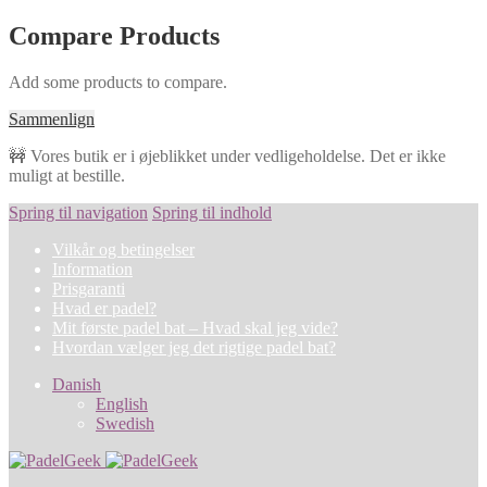
Compare Products
Add some products to compare.
Sammenlign
🚧 Vores butik er i øjeblikket under vedligeholdelse. Det er ikke
muligt at bestille.
Spring til navigation
Spring til indhold
Vilkår og betingelser
Information
Prisgaranti
Hvad er padel?
Mit første padel bat – Hvad skal jeg vide?
Hvordan vælger jeg det rigtige padel bat?
Danish
English
Swedish