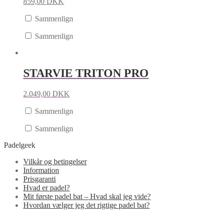
859,00
DKK
Sammenlign
Sammenlign
STARVIE TRITON PRO
2.049,00
DKK
Sammenlign
Sammenlign
Padelgeek
Vilkår og betingelser
Information
Prisgaranti
Hvad er padel?
Mit første padel bat – Hvad skal jeg vide?
Hvordan vælger jeg det rigtige padel bat?