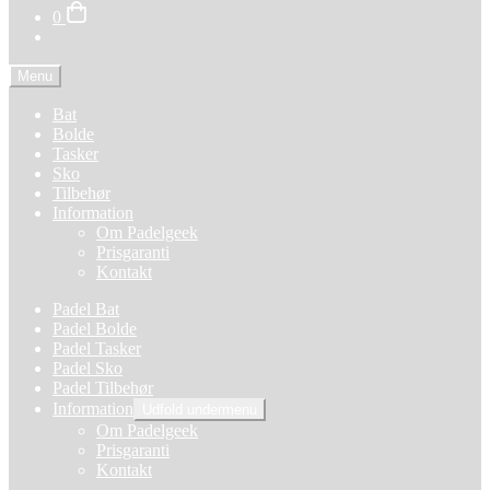
0
Menu
Bat
Bolde
Tasker
Sko
Tilbehør
Information
Om Padelgeek
Prisgaranti
Kontakt
Padel Bat
Padel Bolde
Padel Tasker
Padel Sko
Padel Tilbehør
Information
Udfold undermenu
Om Padelgeek
Prisgaranti
Kontakt