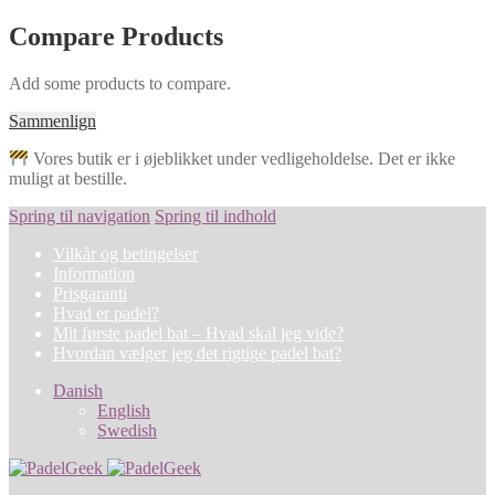
Compare Products
Add some products to compare.
Sammenlign
Vores butik er i øjeblikket under vedligeholdelse. Det er ikke
muligt at bestille.
Spring til navigation
Spring til indhold
Vilkår og betingelser
Information
Prisgaranti
Hvad er padel?
Mit første padel bat – Hvad skal jeg vide?
Hvordan vælger jeg det rigtige padel bat?
Danish
English
Swedish