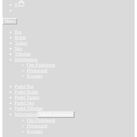
0
Menu
Bat
Bolde
Tasker
Sko
Tilbehør
Information
Om Padelgeek
Prisgaranti
Kontakt
Padel Bat
Padel Bolde
Padel Tasker
Padel Sko
Padel Tilbehør
Information
Udfold undermenu
Om Padelgeek
Prisgaranti
Kontakt