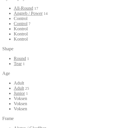
All-Round
17
Angreb / Power
14
Control
Control
7
Kontrol
Kontrol
Kontrol
Shape
Round
1
Tear
1
Age
Adult
Adult
25
Junior
1
Voksen
Voksen
Voksen
Frame