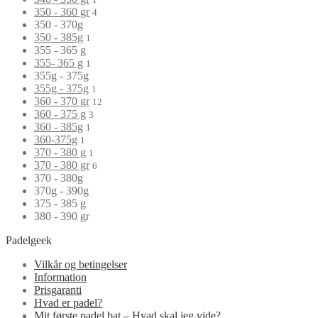
350 - 360 gr
4
350 - 370g
350 - 385g
1
355 - 365 g
355- 365 g
1
355g - 375g
355g - 375g
1
360 - 370 gr
12
360 - 375 g
3
360 - 385g
1
360-375g
1
370 - 380 g
1
370 - 380 gr
6
370 - 380g
370g - 390g
375 - 385 g
380 - 390 gr
Padelgeek
Vilkår og betingelser
Information
Prisgaranti
Hvad er padel?
Mit første padel bat – Hvad skal jeg vide?