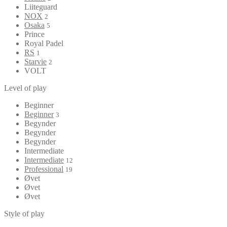
Liiteguard
NOX
2
Osaka
5
Prince
Royal Padel
RS
1
Starvie
2
VOLT
Level of play
Beginner
Beginner
3
Begynder
Begynder
Begynder
Intermediate
Intermediate
12
Professional
19
Øvet
Øvet
Øvet
Style of play