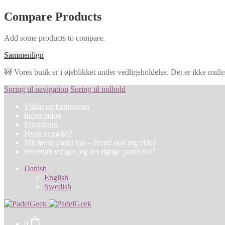
Compare Products
Add some products to compare.
Sammenlign
🚧 Vores butik er i øjeblikket under vedligeholdelse. Det er ikke muligt
Spring til navigation
Spring til indhold
Vilkår og betingelser
Information
Prisgaranti
Hvad er padel?
Mit første padel bat – Hvad skal jeg vide?
Hvordan vælger jeg det rigtige padel bat?
Danish
English
Swedish
0