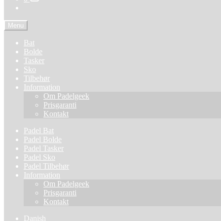
Menu
Bat
Bolde
Tasker
Sko
Tilbehør
Information
Om Padelgeek
Prisgaranti
Kontakt
Padel Bat
Padel Bolde
Padel Tasker
Padel Sko
Padel Tilbehør
Information
Om Padelgeek
Prisgaranti
Kontakt
Danish