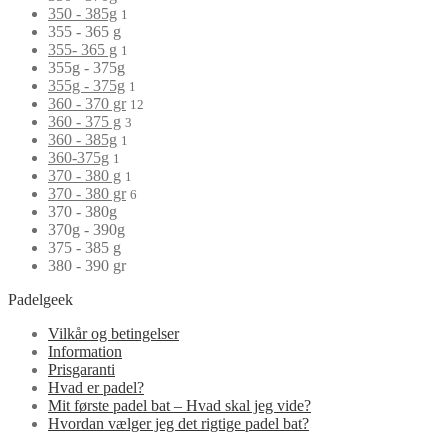
350 - 385g
1
355 - 365 g
355- 365 g
1
355g - 375g
355g - 375g
1
360 - 370 gr
12
360 - 375 g
3
360 - 385g
1
360-375g
1
370 - 380 g
1
370 - 380 gr
6
370 - 380g
370g - 390g
375 - 385 g
380 - 390 gr
Padelgeek
Vilkår og betingelser
Information
Prisgaranti
Hvad er padel?
Mit første padel bat – Hvad skal jeg vide?
Hvordan vælger jeg det rigtige padel bat?