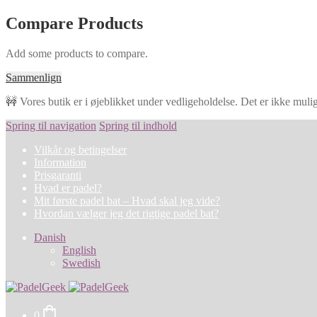
Compare Products
Add some products to compare.
Sammenlign
🚧 Vores butik er i øjeblikket under vedligeholdelse. Det er ikke muligt
Spring til navigation
Spring til indhold
Vilkår og betingelser
Information
Prisgaranti
Hvad er padel?
Mit første padel bat – Hvad skal jeg vide?
Hvordan vælger jeg det rigtige padel bat?
Danish
English
Swedish
0