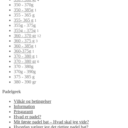
350 - 370g
350 - 385g
1
355 - 365 g
355- 365 g
1
355g - 375g
355g - 375g
1
360 - 370 gr
12
360 - 375 g
3
360 - 385g
1
360-375g
1
370 - 380 g
1
370 - 380 gr
6
370 - 380g
370g - 390g
375 - 385 g
380 - 390 gr
Padelgeek
Vilkår og betingelser
Information
Prisgaranti
Hvad er padel?
Mit første padel bat – Hvad skal jeg vide?
Hvordan vælger jeg det rigtige padel bat?