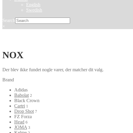
English
Swedish
Search
×
NOX
Der blev ikke fundet nogle varer, der matcher dit valg.
Brand
Adidas
Babolat
2
Black Crown
Cartri
1
Drop Shot
7
FZ Forza
Head
6
JOMA
3
Kelme
2