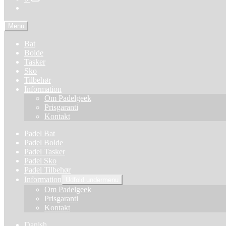
Menu
Bat
Bolde
Tasker
Sko
Tilbehør
Information
Om Padelgeek
Prisgaranti
Kontakt
Padel Bat
Padel Bolde
Padel Tasker
Padel Sko
Padel Tilbehør
Information
Udfold undermenu
Om Padelgeek
Prisgaranti
Kontakt
Danish