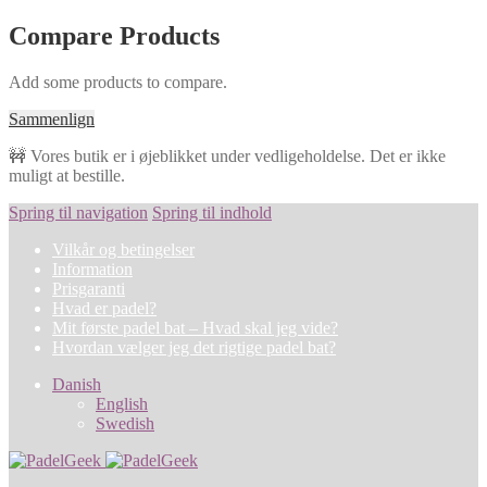
Compare Products
Add some products to compare.
Sammenlign
🚧 Vores butik er i øjeblikket under vedligeholdelse. Det er ikke
muligt at bestille.
Spring til navigation
Spring til indhold
Vilkår og betingelser
Information
Prisgaranti
Hvad er padel?
Mit første padel bat – Hvad skal jeg vide?
Hvordan vælger jeg det rigtige padel bat?
Danish
English
Swedish