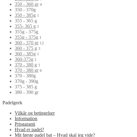
350 - 360 gr
4
350 - 370g
350 - 385g
1
355 - 365 g
355- 365 g
1
355g - 375g
355g - 375g
1
360 - 370 gr
12
360 - 375 g
3
360 - 385g
1
360-375g
1
370 - 380 g
1
370 - 380 gr
6
370 - 380g
370g - 390g
375 - 385 g
380 - 390 gr
Padelgeek
Vilkår og betingelser
Information
Prisgaranti
Hvad er padel?
Mit første padel bat – Hvad skal jeg vide?