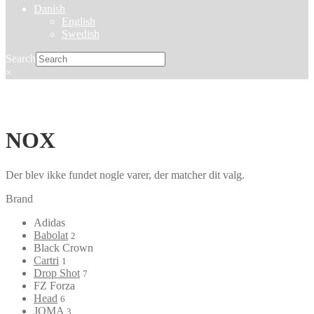
Danish
English
Swedish
Search
×
NOX
Der blev ikke fundet nogle varer, der matcher dit valg.
Brand
Adidas
Babolat
2
Black Crown
Cartri
1
Drop Shot
7
FZ Forza
Head
6
JOMA
3