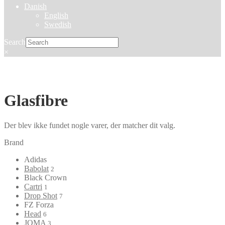
Danish
English
Swedish
Search
×
Glasfibre
Der blev ikke fundet nogle varer, der matcher dit valg.
Brand
Adidas
Babolat
2
Black Crown
Cartri
1
Drop Shot
7
FZ Forza
Head
6
JOMA
3