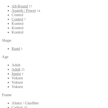
All-Round
17
Angreb / Power
14
Control
Control
7
Kontrol
Kontrol
Kontrol
Shape
Rund
1
Age
Adult
Adult
25
Junior
1
Voksen
Voksen
Voksen
Frame
Alutex / Glasfiber
Carbon
20