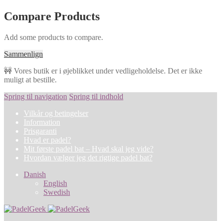
Compare Products
Add some products to compare.
Sammenlign
🚧 Vores butik er i øjeblikket under vedligeholdelse. Det er ikke
muligt at bestille.
Spring til navigation
Spring til indhold
Vilkår og betingelser
Information
Prisgaranti
Hvad er padel?
Mit første padel bat – Hvad skal jeg vide?
Hvordan vælger jeg det rigtige padel bat?
Danish
English
Swedish