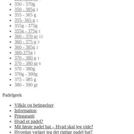
350 - 370g
350 - 385g
1
355 - 365 g
355- 365 g
1
355g - 375g
355g - 375g
1
360 - 370 gr
12
360 - 375 g
3
360 - 385g
1
360-375g
1
370 - 380 g
1
370 - 380 gr
6
370 - 380g
370g - 390g
375 - 385 g
380 - 390 gr
Padelgeek
Vilkår og betingelser
Information
Prisgaranti
Hvad er padel?
Mit første padel bat – Hvad skal jeg vide?
Hvordan vælger jeg det rigtige padel bat?