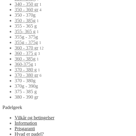
340 - 350 gr
1
350 - 360 gr
4
350 - 370g
350 - 385g
1
355 - 365 g
355- 365 g
1
355g - 375g
355g - 375g
1
360 - 370 gr
12
360 - 375 g
3
360 - 385g
1
360-375g
1
370 - 380 g
1
370 - 380 gr
6
370 - 380g
370g - 390g
375 - 385 g
380 - 390 gr
Padelgeek
Vilkår og betingelser
Information
Prisgaranti
Hvad er padel?