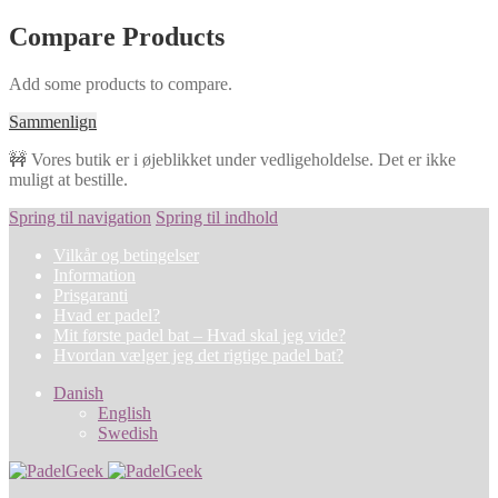
Compare Products
Add some products to compare.
Sammenlign
🚧 Vores butik er i øjeblikket under vedligeholdelse. Det er ikke
muligt at bestille.
Spring til navigation
Spring til indhold
Vilkår og betingelser
Information
Prisgaranti
Hvad er padel?
Mit første padel bat – Hvad skal jeg vide?
Hvordan vælger jeg det rigtige padel bat?
Danish
English
Swedish