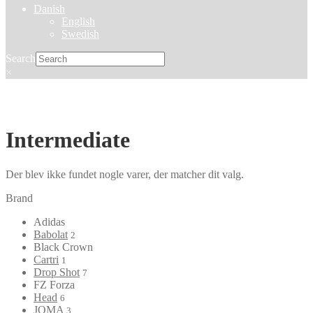
Danish
English
Swedish
Search
×
Intermediate
Der blev ikke fundet nogle varer, der matcher dit valg.
Brand
Adidas
Babolat
2
Black Crown
Cartri
1
Drop Shot
7
FZ Forza
Head
6
JOMA
3