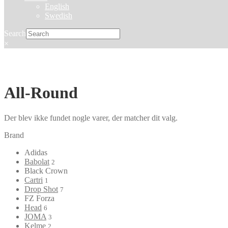
English
Swedish
Search
×
All-Round
Der blev ikke fundet nogle varer, der matcher dit valg.
Brand
Adidas
Babolat
2
Black Crown
Cartri
1
Drop Shot
7
FZ Forza
Head
6
JOMA
3
Kelme
2