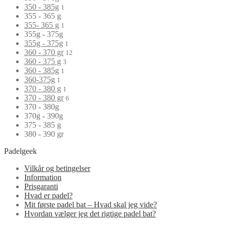
350 - 385g
1
355 - 365 g
355- 365 g
1
355g - 375g
355g - 375g
1
360 - 370 gr
12
360 - 375 g
3
360 - 385g
1
360-375g
1
370 - 380 g
1
370 - 380 gr
6
370 - 380g
370g - 390g
375 - 385 g
380 - 390 gr
Padelgeek
Vilkår og betingelser
Information
Prisgaranti
Hvad er padel?
Mit første padel bat – Hvad skal jeg vide?
Hvordan vælger jeg det rigtige padel bat?