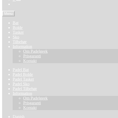
Menu
Bat
Bolde
Tasker
Sko
Tilbehør
Information
Om Padelgeek
Prisgaranti
Kontakt
Padel Bat
Padel Bolde
Padel Tasker
Padel Sko
Padel Tilbehør
Information
Om Padelgeek
Prisgaranti
Kontakt
Danish