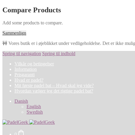
Compare Products
Add some products to compare.
Sammenlign
🚧 Vores butik er i øjeblikket under vedligeholdelse. Det er ikke muligt
Spring til navigation
Spring til indhold
Vilkår og betingelser
Information
Prisgaranti
Hvad er padel?
Mit første padel bat – Hvad skal jeg vide?
Hvordan vælger jeg det rigtige padel bat?
Danish
English
Swedish
0