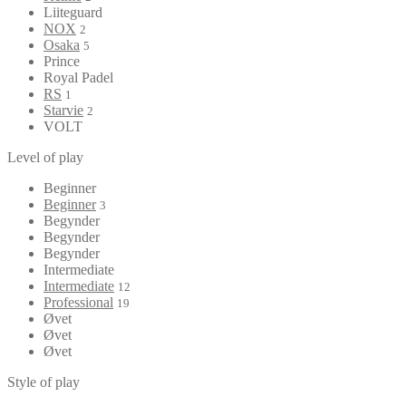
Liiteguard
NOX
2
Osaka
5
Prince
Royal Padel
RS
1
Starvie
2
VOLT
Level of play
Beginner
Beginner
3
Begynder
Begynder
Begynder
Intermediate
Intermediate
12
Professional
19
Øvet
Øvet
Øvet
Style of play