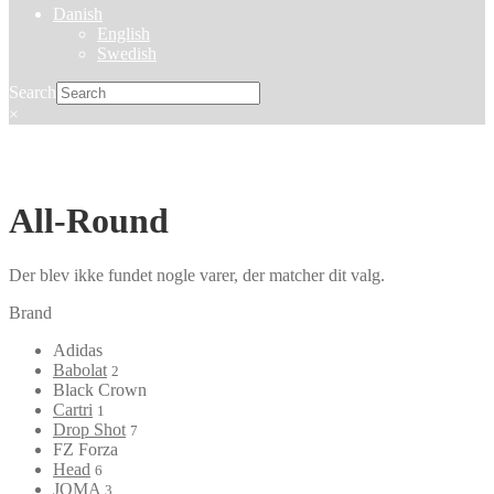
Danish
English
Swedish
Search
×
All-Round
Der blev ikke fundet nogle varer, der matcher dit valg.
Brand
Adidas
Babolat
2
Black Crown
Cartri
1
Drop Shot
7
FZ Forza
Head
6
JOMA
3