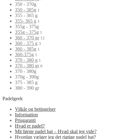
350 - 370g
350 - 385g
1
355 - 365 g
355- 365 g
1
355g - 375g
355g - 375g
1
360 - 370 gr
12
360 - 375 g
3
360 - 385g
1
360-375g
1
370 - 380 g
1
370 - 380 gr
6
370 - 380g
370g - 390g
375 - 385 g
380 - 390 gr
Padelgeek
Vilkår og betingelser
Information
Prisgaranti
Hvad er padel?
Mit første padel bat – Hvad skal jeg vide?
Hvordan vælger jeg det rigtige padel bat?