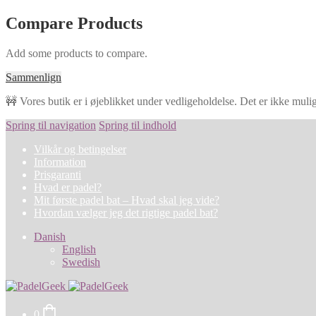
Compare Products
Add some products to compare.
Sammenlign
🚧 Vores butik er i øjeblikket under vedligeholdelse. Det er ikke muligt
Spring til navigation
Spring til indhold
Vilkår og betingelser
Information
Prisgaranti
Hvad er padel?
Mit første padel bat – Hvad skal jeg vide?
Hvordan vælger jeg det rigtige padel bat?
Danish
English
Swedish
0