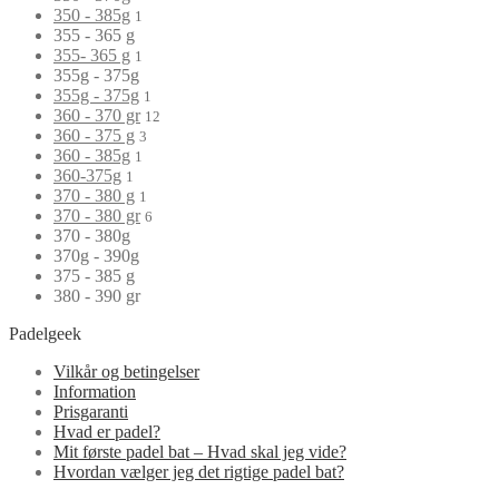
350 - 385g
1
355 - 365 g
355- 365 g
1
355g - 375g
355g - 375g
1
360 - 370 gr
12
360 - 375 g
3
360 - 385g
1
360-375g
1
370 - 380 g
1
370 - 380 gr
6
370 - 380g
370g - 390g
375 - 385 g
380 - 390 gr
Padelgeek
Vilkår og betingelser
Information
Prisgaranti
Hvad er padel?
Mit første padel bat – Hvad skal jeg vide?
Hvordan vælger jeg det rigtige padel bat?