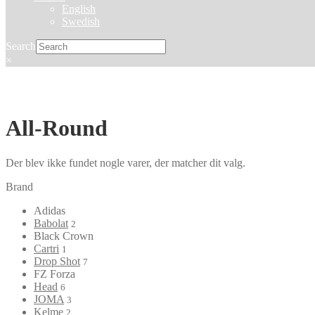
English
Swedish
Search
×
All-Round
Der blev ikke fundet nogle varer, der matcher dit valg.
Brand
Adidas
Babolat
2
Black Crown
Cartri
1
Drop Shot
7
FZ Forza
Head
6
JOMA
3
Kelme
2