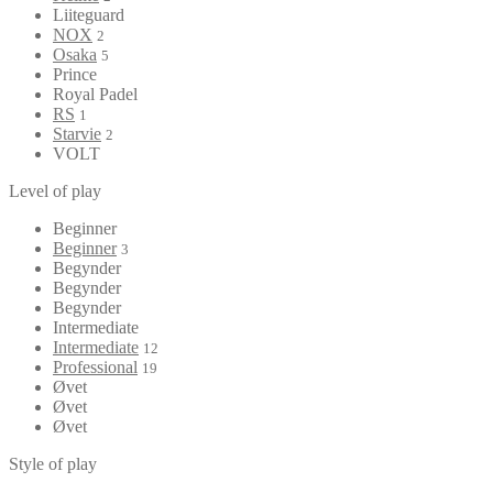
Liiteguard
NOX
2
Osaka
5
Prince
Royal Padel
RS
1
Starvie
2
VOLT
Level of play
Beginner
Beginner
3
Begynder
Begynder
Begynder
Intermediate
Intermediate
12
Professional
19
Øvet
Øvet
Øvet
Style of play