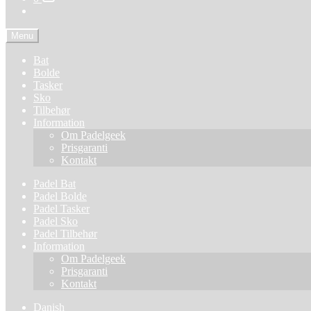
Menu
Bat
Bolde
Tasker
Sko
Tilbehør
Information
Om Padelgeek
Prisgaranti
Kontakt
Padel Bat
Padel Bolde
Padel Tasker
Padel Sko
Padel Tilbehør
Information
Om Padelgeek
Prisgaranti
Kontakt
Danish