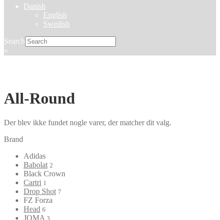
Danish
English
Swedish
Search
×
All-Round
Der blev ikke fundet nogle varer, der matcher dit valg.
Brand
Adidas
Babolat
2
Black Crown
Cartri
1
Drop Shot
7
FZ Forza
Head
6
JOMA
3