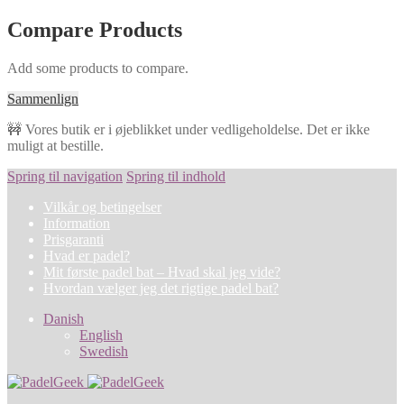
Compare Products
Add some products to compare.
Sammenlign
🚧 Vores butik er i øjeblikket under vedligeholdelse. Det er ikke
muligt at bestille.
Spring til navigation
Spring til indhold
Vilkår og betingelser
Information
Prisgaranti
Hvad er padel?
Mit første padel bat – Hvad skal jeg vide?
Hvordan vælger jeg det rigtige padel bat?
Danish
English
Swedish