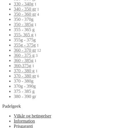
330 - 340g
1
340 - 350 gr
1
350 - 360 gr
4
350 - 370g
350 - 385g
1
355 - 365 g
355- 365 g
1
355g - 375g
355g - 375g
1
360 - 370 gr
12
360 - 375 g
3
360 - 385g
1
360-375g
1
370 - 380 g
1
370 - 380 gr
6
370 - 380g
370g - 390g
375 - 385 g
380 - 390 gr
Padelgeek
Vilkår og betingelser
Information
Prisgaranti