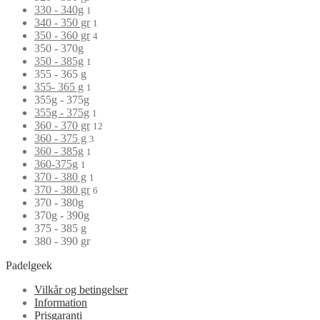
330 - 340g
1
340 - 350 gr
1
350 - 360 gr
4
350 - 370g
350 - 385g
1
355 - 365 g
355- 365 g
1
355g - 375g
355g - 375g
1
360 - 370 gr
12
360 - 375 g
3
360 - 385g
1
360-375g
1
370 - 380 g
1
370 - 380 gr
6
370 - 380g
370g - 390g
375 - 385 g
380 - 390 gr
Padelgeek
Vilkår og betingelser
Information
Prisgaranti