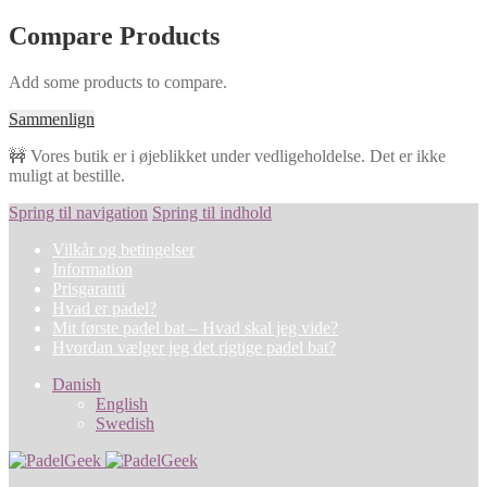
Compare Products
Add some products to compare.
Sammenlign
🚧 Vores butik er i øjeblikket under vedligeholdelse. Det er ikke
muligt at bestille.
Spring til navigation
Spring til indhold
Vilkår og betingelser
Information
Prisgaranti
Hvad er padel?
Mit første padel bat – Hvad skal jeg vide?
Hvordan vælger jeg det rigtige padel bat?
Danish
English
Swedish