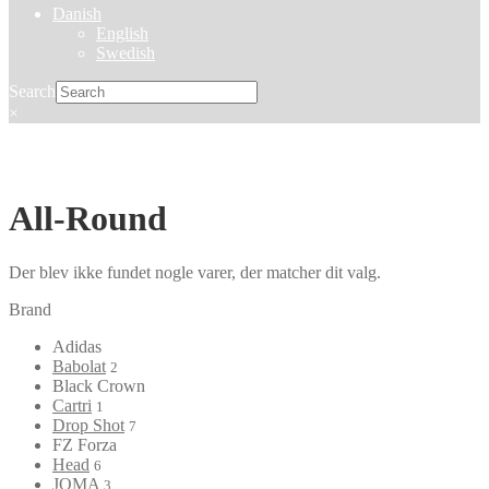
Danish
English
Swedish
Search
×
All-Round
Der blev ikke fundet nogle varer, der matcher dit valg.
Brand
Adidas
Babolat
2
Black Crown
Cartri
1
Drop Shot
7
FZ Forza
Head
6
JOMA
3