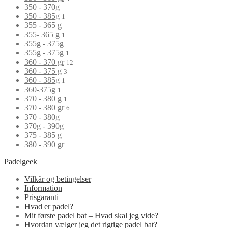
350 - 370g
350 - 385g
1
355 - 365 g
355- 365 g
1
355g - 375g
355g - 375g
1
360 - 370 gr
12
360 - 375 g
3
360 - 385g
1
360-375g
1
370 - 380 g
1
370 - 380 gr
6
370 - 380g
370g - 390g
375 - 385 g
380 - 390 gr
Padelgeek
Vilkår og betingelser
Information
Prisgaranti
Hvad er padel?
Mit første padel bat – Hvad skal jeg vide?
Hvordan vælger jeg det rigtige padel bat?