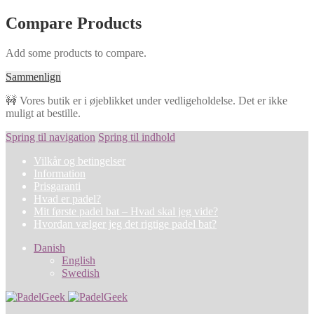
Compare Products
Add some products to compare.
Sammenlign
🚧 Vores butik er i øjeblikket under vedligeholdelse. Det er ikke
muligt at bestille.
Spring til navigation
Spring til indhold
Vilkår og betingelser
Information
Prisgaranti
Hvad er padel?
Mit første padel bat – Hvad skal jeg vide?
Hvordan vælger jeg det rigtige padel bat?
Danish
English
Swedish