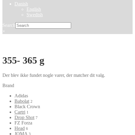
Danish
English
Swedish
Search
×
355- 365 g
Der blev ikke fundet nogle varer, der matcher dit valg.
Brand
Adidas
Babolat
2
Black Crown
Cartri
1
Drop Shot
7
FZ Forza
Head
6
JOMA
3