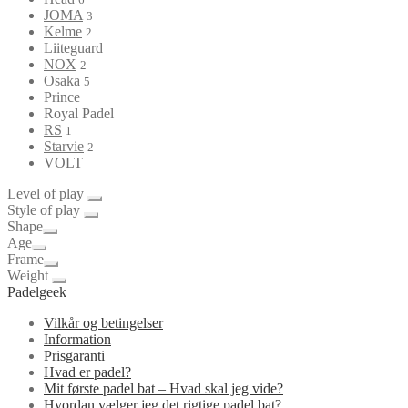
JOMA
3
Kelme
2
Liiteguard
NOX
2
Osaka
5
Prince
Royal Padel
RS
1
Starvie
2
VOLT
Level of play
Style of play
Shape
Age
Frame
Weight
Padelgeek
Vilkår og betingelser
Information
Prisgaranti
Hvad er padel?
Mit første padel bat – Hvad skal jeg vide?
Hvordan vælger jeg det rigtige padel bat?