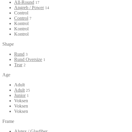
All-Round
17
Angreb / Power
14
Control
Control
7
Kontrol
Kontrol
Kontrol
Shape
Rund
3
Rund Oversize
1
Tear
2
Age
Adult
Adult
25
Junior
1
Voksen
Voksen
Voksen
Frame
Alutex / Glasfiber