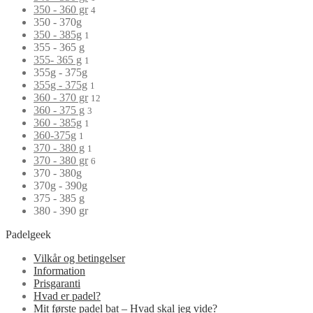
350 - 360 gr
4
350 - 370g
350 - 385g
1
355 - 365 g
355- 365 g
1
355g - 375g
355g - 375g
1
360 - 370 gr
12
360 - 375 g
3
360 - 385g
1
360-375g
1
370 - 380 g
1
370 - 380 gr
6
370 - 380g
370g - 390g
375 - 385 g
380 - 390 gr
Padelgeek
Vilkår og betingelser
Information
Prisgaranti
Hvad er padel?
Mit første padel bat – Hvad skal jeg vide?