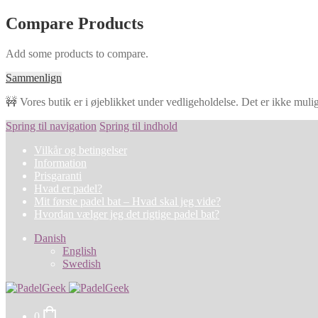
Compare Products
Add some products to compare.
Sammenlign
🚧 Vores butik er i øjeblikket under vedligeholdelse. Det er ikke muligt
Spring til navigation
Spring til indhold
Vilkår og betingelser
Information
Prisgaranti
Hvad er padel?
Mit første padel bat – Hvad skal jeg vide?
Hvordan vælger jeg det rigtige padel bat?
Danish
English
Swedish
0