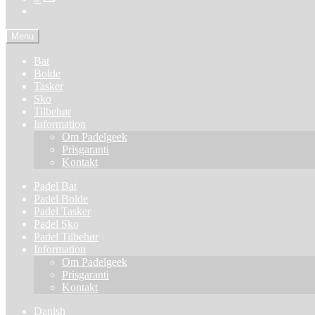
Menu
Bat
Bolde
Tasker
Sko
Tilbehør
Information
Om Padelgeek
Prisgaranti
Kontakt
Padel Bat
Padel Bolde
Padel Tasker
Padel Sko
Padel Tilbehør
Information
Om Padelgeek
Prisgaranti
Kontakt
Danish