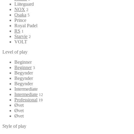
Liiteguard
NOX
2
Osaka
5
Prince
Royal Padel
RS
1
Starvie
2
VOLT
Level of play
Beginner
Beginner
3
Begynder
Begynder
Begynder
Intermediate
Intermediate
12
Professional
19
Øvet
Øvet
Øvet
Style of play