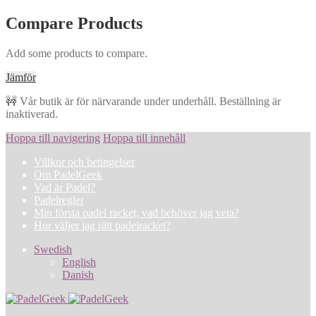
Compare Products
Add some products to compare.
Jämför
🚧 Vår butik är för närvarande under underhåll. Beställning är
inaktiverad.
Hoppa till navigering
Hoppa till innehåll
Villkor och betingelser
Om PadelGeek
Vad är Padel?
Padelregler
Min första padel racket, vad behöver jag veta?
Hur väljer jag rätt padelracket?
Swedish
English
Danish