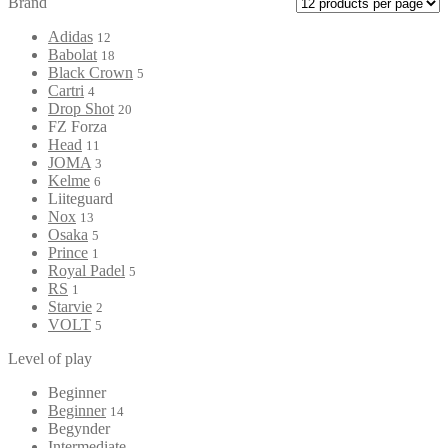
Brand
Adidas
12
Babolat
18
Black Crown
5
Cartri
4
Drop Shot
20
FZ Forza
Head
11
JOMA
3
Kelme
6
Liiteguard
Nox
13
Osaka
5
Prince
1
Royal Padel
5
RS
1
Starvie
2
VOLT
5
Level of play
Beginner
Beginner
14
Begynder
Intermediate