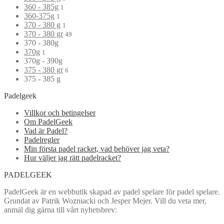
360 - 385g
1
360-375g
1
370 - 380 g
1
370 - 380 gr
49
370 - 380g
370g
1
370g - 390g
375 - 380 gr
6
375 - 385 g
Padelgeek
Villkor och betingelser
Om PadelGeek
Vad är Padel?
Padelregler
Min första padel racket, vad behöver jag veta?
Hur väljer jag rätt padelracket?
PADELGEEK
PadelGeek är en webbutik skapad av padel spelare för padel spelare.
Grundat av Patrik Wozniacki och Jesper Mejer. Vill du veta mer,
anmäl dig gärna till vårt nyhetsbrev: