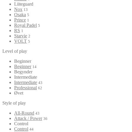
Liiteguard
Nox
13
Osaka
5
Prince
1
Royal Padel
5
RS
1
Starvie
2
VOLT
5
Level of play
Beginner
Beginner
14
Begynder
Intermediate
Intermediate
43
Professional
62
Øvet
Style of play
All-Round
43
Attack / Power
36
Control
Control
44