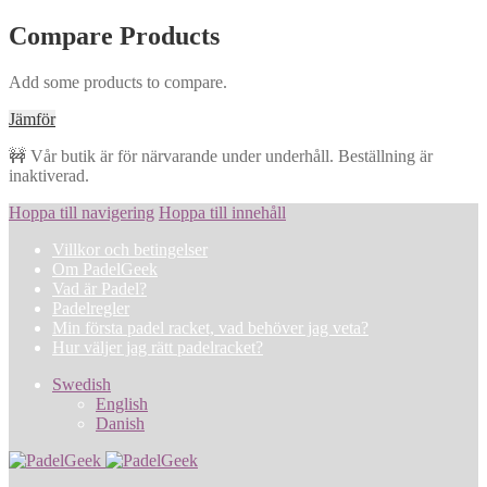
Compare Products
Add some products to compare.
Jämför
🚧 Vår butik är för närvarande under underhåll. Beställning är
inaktiverad.
Hoppa till navigering
Hoppa till innehåll
Villkor och betingelser
Om PadelGeek
Vad är Padel?
Padelregler
Min första padel racket, vad behöver jag veta?
Hur väljer jag rätt padelracket?
Swedish
English
Danish