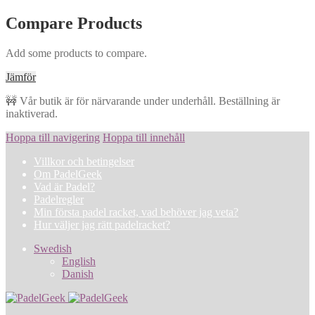
Compare Products
Add some products to compare.
Jämför
🚧 Vår butik är för närvarande under underhåll. Beställning är
inaktiverad.
Hoppa till navigering
Hoppa till innehåll
Villkor och betingelser
Om PadelGeek
Vad är Padel?
Padelregler
Min första padel racket, vad behöver jag veta?
Hur väljer jag rätt padelracket?
Swedish
English
Danish