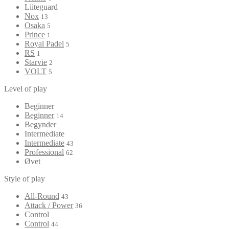
Liiteguard
Nox
13
Osaka
5
Prince
1
Royal Padel
5
RS
1
Starvie
2
VOLT
5
Level of play
Beginner
Beginner
14
Begynder
Intermediate
Intermediate
43
Professional
62
Øvet
Style of play
All-Round
43
Attack / Power
36
Control
Control
44