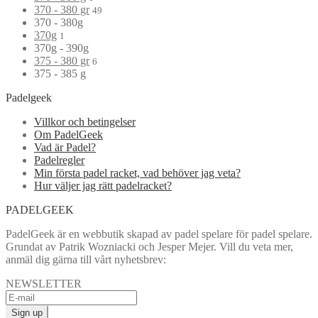
370 - 380 gr
49
370 - 380g
370g
1
370g - 390g
375 - 380 gr
6
375 - 385 g
Padelgeek
Villkor och betingelser
Om PadelGeek
Vad är Padel?
Padelregler
Min första padel racket, vad behöver jag veta?
Hur väljer jag rätt padelracket?
PADELGEEK
PadelGeek är en webbutik skapad av padel spelare för padel spelare.
Grundat av Patrik Wozniacki och Jesper Mejer. Vill du veta mer,
anmäl dig gärna till vårt nyhetsbrev:
NEWSLETTER