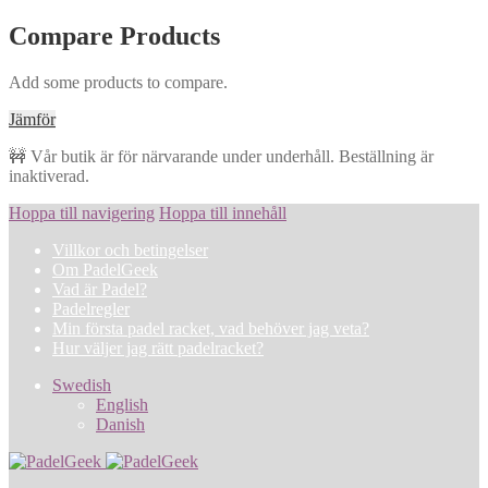
Compare Products
Add some products to compare.
Jämför
🚧 Vår butik är för närvarande under underhåll. Beställning är
inaktiverad.
Hoppa till navigering
Hoppa till innehåll
Villkor och betingelser
Om PadelGeek
Vad är Padel?
Padelregler
Min första padel racket, vad behöver jag veta?
Hur väljer jag rätt padelracket?
Swedish
English
Danish