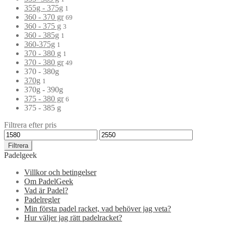
355g - 375g
1
360 - 370 gr
69
360 - 375 g
3
360 - 385g
1
360-375g
1
370 - 380 g
1
370 - 380 gr
49
370 - 380g
370g
1
370g - 390g
375 - 380 gr
6
375 - 385 g
Filtrera efter pris
Filtrera
Padelgeek
Villkor och betingelser
Om PadelGeek
Vad är Padel?
Padelregler
Min första padel racket, vad behöver jag veta?
Hur väljer jag rätt padelracket?