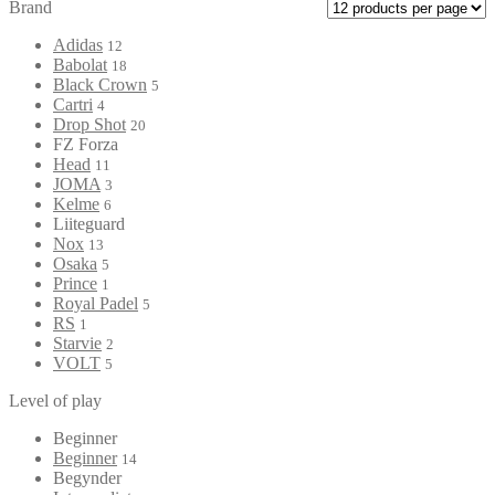
Brand
Adidas
12
Babolat
18
Black Crown
5
Cartri
4
Drop Shot
20
FZ Forza
Head
11
JOMA
3
Kelme
6
Liiteguard
Nox
13
Osaka
5
Prince
1
Royal Padel
5
RS
1
Starvie
2
VOLT
5
Level of play
Beginner
Beginner
14
Begynder