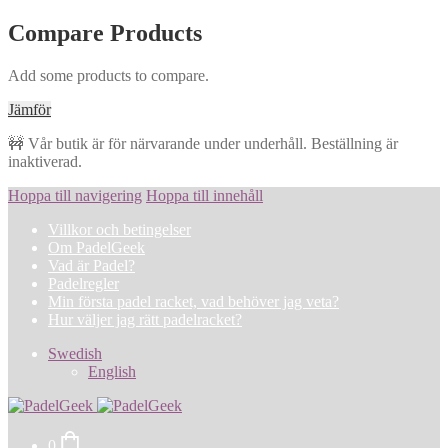
Compare Products
Add some products to compare.
Jämför
🚧 Vår butik är för närvarande under underhåll. Beställning är
inaktiverad.
Hoppa till navigering
Hoppa till innehåll
Villkor och betingelser
Om PadelGeek
Vad är Padel?
Padelregler
Min första padel racket, vad behöver jag veta?
Hur väljer jag rätt padelracket?
Swedish
English
0