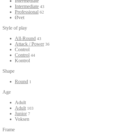
Intermediate
Intermediate
43
Professional
62
Øvet
Style of play
All-Round
43
Attack / Power
36
Control
Control
44
Kontrol
Shape
Round
1
Age
Adult
Adult
103
Junior
7
Voksen
Frame