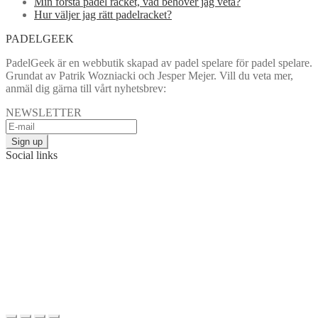
Min första padel racket, vad behöver jag veta?
Hur väljer jag rätt padelracket?
PADELGEEK
PadelGeek är en webbutik skapad av padel spelare för padel spelare.
Grundat av Patrik Wozniacki och Jesper Mejer. Vill du veta mer,
anmäl dig gärna till vårt nyhetsbrev:
NEWSLETTER
Social links