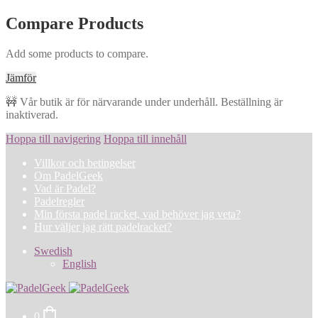
Compare Products
Add some products to compare.
Jämför
🚧 Vår butik är för närvarande under underhåll. Beställning är
inaktiverad.
Hoppa till navigering
Hoppa till innehåll
Villkor och betingelser
Om PadelGeek
Vad är Padel?
Padelregler
Min första padel racket, vad behöver jag veta?
Hur väljer jag rätt padelracket?
Swedish
English
0