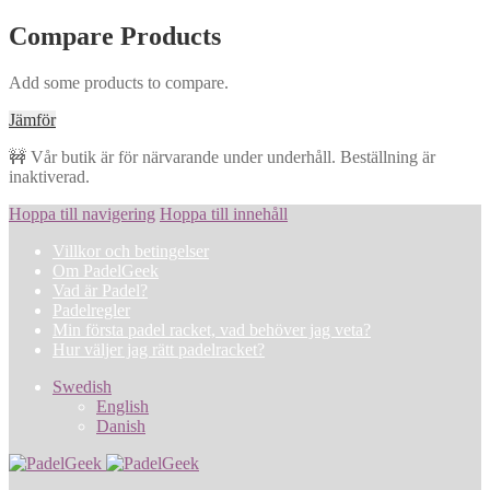
Compare Products
Add some products to compare.
Jämför
🚧 Vår butik är för närvarande under underhåll. Beställning är
inaktiverad.
Hoppa till navigering
Hoppa till innehåll
Villkor och betingelser
Om PadelGeek
Vad är Padel?
Padelregler
Min första padel racket, vad behöver jag veta?
Hur väljer jag rätt padelracket?
Swedish
English
Danish