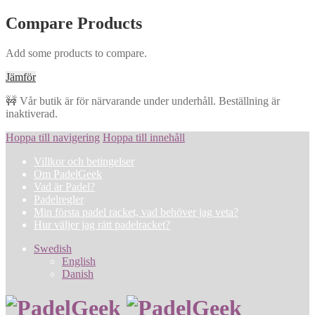
Compare Products
Add some products to compare.
Jämför
🚧 Vår butik är för närvarande under underhåll. Beställning är
inaktiverad.
Hoppa till navigering
Hoppa till innehåll
Villkor och betingelser
Om PadelGeek
Vad är Padel?
Padelregler
Min första padel racket, vad behöver jag veta?
Hur väljer jag rätt padelracket?
Swedish
English
Danish