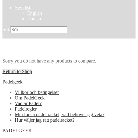
Swedish
English
Danish
Sök
×
Sorry you do not have any products to compare.
Return to Shop
Padelgeek
Villkor och betingelser
Om PadelGeek
Vad är Padel?
Padelregler
Min första padel racket, vad behöver jag veta?
Hur väljer jag rätt padelracket?
PADELGEEK