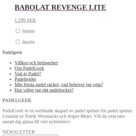
BABOLAT REVENGE LITE
1.299
SEK
Jämför
Jämför
Padelgeek
Villkor och betingelser
Om PadelGeek
Vad är Padel?
Padelregler
Min första padel racket, vad behöver jag veta?
Hur väljer jag rätt padelracket?
PADELGEEK
PadelGeek är en webbutik skapad av padel spelare för padel spelare.
Grundat av Patrik Wozniacki och Jesper Mejer. Vill du veta mer,
anmäl dig gärna till vårt nyhetsbrev:
NEWSLETTER