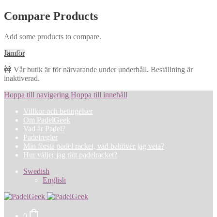
Compare Products
Add some products to compare.
Jämför
🚧 Vår butik är för närvarande under underhåll. Beställning är
inaktiverad.
Hoppa till navigering
Hoppa till innehåll
Villkor och betingelser
Om PadelGeek
Vad är Padel?
Padelregler
Min första padel racket, vad behöver jag veta?
Hur väljer jag rätt padelracket?
Swedish
English
0