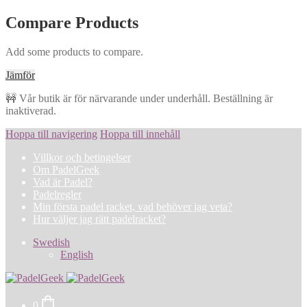
Compare Products
Add some products to compare.
Jämför
🚧 Vår butik är för närvarande under underhåll. Beställning är
inaktiverad.
Hoppa till navigering
Hoppa till innehåll
Villkor och betingelser
Om PadelGeek
Vad är Padel?
Padelregler
Min första padel racket, vad behöver jag veta?
Hur väljer jag rätt padelracket?
Swedish
English
0