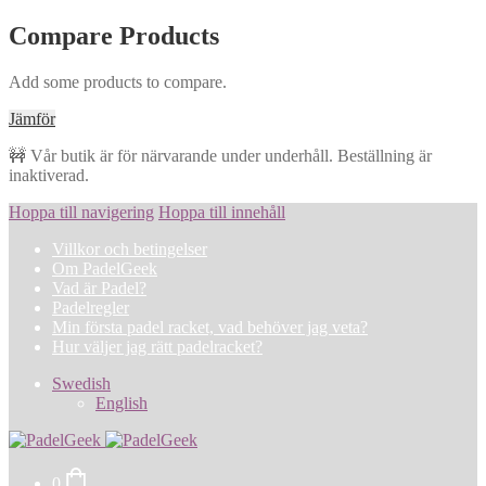
Compare Products
Add some products to compare.
Jämför
🚧 Vår butik är för närvarande under underhåll. Beställning är
inaktiverad.
Hoppa till navigering
Hoppa till innehåll
Villkor och betingelser
Om PadelGeek
Vad är Padel?
Padelregler
Min första padel racket, vad behöver jag veta?
Hur väljer jag rätt padelracket?
Swedish
English
0