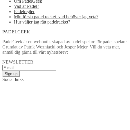
Om PadelGeek
Vad är Padel?
Padelregler
Min första padel racket, vad behöver jag veta?
Hur väljer jag rätt padelracket?
PADELGEEK
PadelGeek är en webbutik skapad av padel spelare för padel spelare.
Grundat av Patrik Wozniacki och Jesper Mejer. Vill du veta mer,
anmäl dig gärna till vårt nyhetsbrev:
NEWSLETTER
Social links