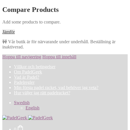
Compare Products
Add some products to compare.
Jämför
🚧 Vår butik är för närvarande under underhåll. Beställning är
inaktiverad.
Hoppa till navigering
Hoppa till innehåll
Villkor och betingelser
Om PadelGeek
Vad är Padel?
Padelregler
Min första padel racket, vad behöver jag veta?
Hur väljer jag rätt padelracket?
Swedish
English
0