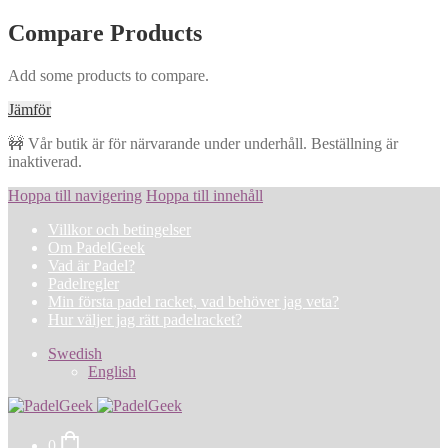
Compare Products
Add some products to compare.
Jämför
🚧 Vår butik är för närvarande under underhåll. Beställning är
inaktiverad.
Hoppa till navigering
Hoppa till innehåll
Villkor och betingelser
Om PadelGeek
Vad är Padel?
Padelregler
Min första padel racket, vad behöver jag veta?
Hur väljer jag rätt padelracket?
Swedish
English
0