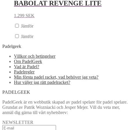
BABOLAT REVENGE LITE
1.299
SEK
Jämför
Jämför
Padelgeek
Villkor och betingelser
Om PadelGeek
Vad är Padel?
Padelregler
Min första padel racket, vad behöver jag veta?
Hur väljer jag rätt padelracket?
PADELGEEK
PadelGeek är en webbutik skapad av padel spelare för padel spelare.
Grundat av Patrik Wozniacki och Jesper Mejer. Vill du veta mer,
anmäl dig gärna till vårt nyhetsbrev:
NEWSLETTER